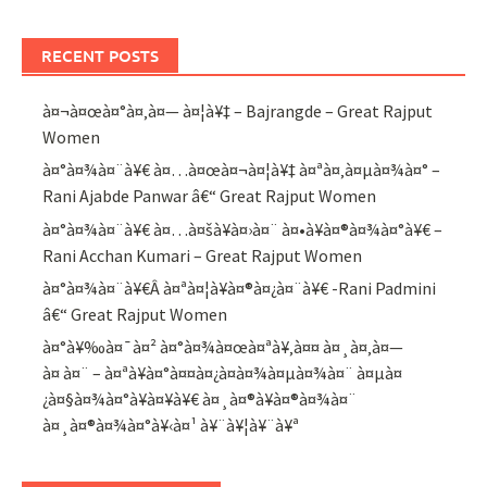
RECENT POSTS
à¤¬à¤œà¤°à¤‚à¤— à¤¦à¥‡ – Bajrangde – Great Rajput
Women
à¤°à¤¾à¤¨à¥€ à¤…à¤œà¤¬à¤¦à¥‡ à¤ªà¤‚à¤µà¤¾à¤° –
Rani Ajabde Panwar â€“ Great Rajput Women
à¤°à¤¾à¤¨à¥€ à¤…à¤šà¥à¤›à¤¨ à¤•à¥à¤®à¤¾à¤°à¥€ –
Rani Acchan Kumari – Great Rajput Women
à¤°à¤¾à¤¨à¥€Â à¤ªà¤¦à¥à¤®à¤¿à¤¨à¥€ -Rani Padmini
â€“ Great Rajput Women
à¤°à¥‰à¤¯à¤² à¤°à¤¾à¤œà¤ªà¥‚à¤¤ à¤¸à¤‚à¤—
à¤ à¤¨ – à¤ªà¥à¤°à¤¤à¤¿à¤­à¤¾à¤µà¤¾à¤¨ à¤µà¤
¿à¤§à¤¾à¤°à¥à¤¥à¥€ à¤¸à¤®à¥à¤®à¤¾à¤¨
à¤¸à¤®à¤¾à¤°à¥‹à¤¹ à¥¨à¥¦à¥¨à¥ª