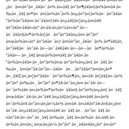
¿à¤¨ à¤¤à¤ªà¤¸à¥à¤¯à¤¾ à¤•à¥‡ à¤ªà¤¶à¥à¤šà¤¾à¤¤à¥ à¤
‰à¤¸à¥‡ à¤®à¤¨à¤šà¤¾à¤¹à¤¾ à¤µà¤°à¤¦à¤¾à¤¨ à¤ªà¥à¤
°à¤¾à¤ªà¥à¤¤ à¤¹à¥à¤†à¥¤ à¤µà¥‡à¤¦à¤µà¤¤à¥€
à¤ªà¥à¤·à¥à¤•à¤° à¤›à¥‹à¤¡à¤¼à¤•à¤° à¤—
à¤¨à¥à¤§à¤®à¤¾à¤¦à¤¨ à¤ªà¤°à¥à¤µà¤¤ à¤ªà¤°
à¤œà¤¾à¤•à¤° à¤ªà¥à¤¨à¤ƒ à¤¤à¤ªà¤¸à¥à¤¯à¤¾ à¤®à¥‡à¤‚
à¤²à¥€à¤¨ à¤¹à¥‹ à¤—à¤¯à¥€à¥¤ à¤—à¤—à¤¨ à¤®à¤¾à¤
°à¥à¤— à¤¸à¥‡ à¤œà¤¾à¤¤à¥‡ à¤¹à¥à¤ à¤
°à¤¾à¤•à¥à¤·à¤¸à¤°à¤¾à¤œ à¤°à¤¾à¤µà¤£ à¤¨à¥‡ à¤
‰à¤¸ à¤¤à¤ªà¥‹à¤²à¤—à¥à¤¨ à¤…à¤ªà¥à¤°à¤¤à¤¿à¤®
à¤¸à¥Œà¤‚à¤¦à¤°à¥à¤¯ à¤°à¤¾à¤¶à¤¿ à¤•à¥‹ à¤¦à¥‡à¤–à¤¾
à¤”à¤° à¤‰à¤¸ à¤ªà¤° à¤®à¥‹à¤¹à¤¿à¤¤ à¤¹à¥‹ à¤—
à¤¯à¤¾à¥¤ à¤•à¤¾à¤®à¤¾à¤¨à¥à¤§ à¤°à¤¾à¤µà¤£ à¤¨à¥‡
à¤œà¥à¤¯à¥‹à¤‚à¤¹à¥€ à¤µà¥‡à¤¦à¤µà¤¤à¥€ à¤•à¤¾
à¤¹à¤¾à¤¥ à¤ªà¤•à¤¡à¤¼à¤¾ à¤¤à¥‹ à¤•à¥à¤°à¥‹à¤§à¤¿à¤¤
à¤¹à¥‹ à¤µà¥‡à¤¦à¤µà¤¤à¥€ à¤¨à¥‡ à¤…à¤ªà¤¨à¥‡ à¤
¤à¤ªà¥‹à¤¬à¤² à¤¸à¥‡ à¤‰à¤¸à¥‡ à¤•à¤¾à¤ à¤•à¥€ à¤­
à¤¾à¤‚à¤¤à¤¿ à¤œà¤¡à¤¼ à¤”à¤° à¤¸à¥à¤¥à¤¿à¤° à¤•à¤°