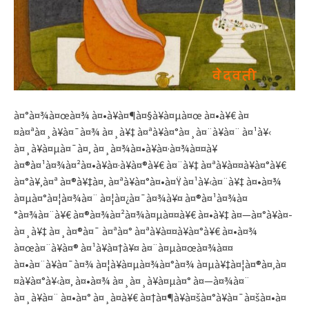
à¤°à¤¾à¤œà¤¾ à¤•à¥à¤¶à¤§à¥à¤µà¤œ à¤•à¥€ à¤
¤à¤ªà¤¸à¥à¤¯à¤¾ à¤¸à¥‡ à¤ªà¥à¤°à¤¸à¤¨à¥à¤¨ à¤¹à¥‹
à¤¸à¥à¤µà¤¯à¤‚ à¤¸à¤¾à¤•à¥à¤·à¤¾à¤¤à¥
à¤®à¤¹à¤¾à¤²à¤•à¥à¤·à¥à¤®à¥€ à¤¨à¥‡ à¤ªà¥à¤¤à¥à¤°à¥€
à¤°à¥‚à¤ª à¤®à¥‡à¤‚ à¤ªà¥à¤°à¤•à¤Ÿ à¤¹à¥‹à¤¨à¥‡ à¤•à¤¾
à¤µà¤°à¤¦à¤¾à¤¨ à¤¦à¤¿à¤¯à¤¾à¥¤ à¤®à¤¹à¤¾à¤
°à¤¾à¤¨à¥€ à¤®à¤¾à¤²à¤¾à¤µà¤¤à¥€ à¤•à¥‡ à¤—à¤°à¥à¤­
à¤¸à¥‡ à¤¸à¤®à¤¯ à¤ªà¤° à¤ªà¥à¤¤à¥à¤°à¥€ à¤•à¤¾
à¤œà¤¨à¥à¤® à¤¹à¥à¤†à¥¤ à¤¨à¤µà¤œà¤¾à¤¤
à¤•à¤¨à¥à¤¯à¤¾ à¤¦à¥à¤µà¤¾à¤°à¤¾ à¤µà¥‡à¤¦à¤®à¤‚à¤
¤à¥à¤°à¥‹à¤‚ à¤•à¤¾ à¤¸à¤¸à¥à¤µà¤° à¤—à¤¾à¤¨
à¤¸à¥à¤¨ à¤•à¤° à¤¸à¤­à¥€ à¤†à¤¶à¥à¤šà¤°à¥à¤¯à¤šà¤•à¤