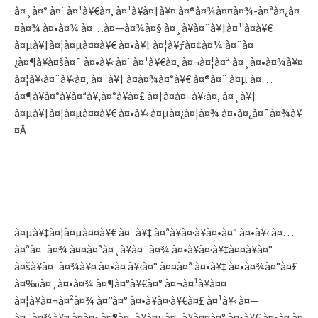
à¤¸à¤° à¤¨à¤¹à¥€à¤‚ à¤¹à¥à¤†à¥¤ à¤®à¤¾à¤¤à¤¾-à¤ªà¤¿à¤
¤à¤¾ à¤•à¤¾ à¤…à¤—à¤¾à¤§ à¤¸à¥à¤¨à¥‡à¤¹ à¤­à¥€
à¤µà¥‡à¤¦à¤µà¤¤à¥€ à¤•à¥‡ à¤¦à¥ƒà¤¢à¤¼ à¤¨à¤
¿à¤¶à¥à¤šà¤¯ à¤•à¥‹ à¤¨à¤¹à¥€à¤‚ à¤¬à¤¦à¤² à¤¸à¤•à¤¾à¥¤
à¤¦à¥‹à¤¨à¥‹à¤‚ à¤¨à¥‡ à¤­à¤¾à¤°à¥€ à¤®à¤¨ à¤µ à¤…
à¤¶à¥à¤°à¥à¤ªà¥‚à¤°à¥à¤£ à¤†à¤à¤–à¥‹à¤‚ à¤¸à¥‡
à¤µà¥‡à¤¦à¤µà¤¤à¥€ à¤•à¥‹ à¤µà¤¿à¤¦à¤¾ à¤•à¤¿à¤¯à¤¾à¥
¤Â
à¤µà¥‡à¤¦à¤µà¤¤à¥€ à¤¨à¥‡ à¤ªà¥à¤·à¥à¤•à¤° à¤•à¥‹ à¤…
à¤ªà¤¨à¤¾ à¤¤à¤ªà¤¸à¥à¤¯à¤¾ à¤•à¥à¤·à¥‡à¤¤à¥à¤°
à¤šà¥à¤¨à¤¾à¥¤ à¤•à¤ à¥‹à¤° à¤¤à¤ª à¤•à¥‡ à¤•à¤¾à¤°à¤£
à¤‰à¤¸à¤•à¤¾ à¤¶à¤°à¥€à¤° à¤¬à¤¹à¥à¤¤
à¤¦à¥à¤¬à¤²à¤¾ à¤”à¤° à¤•à¥à¤·à¥€à¤£ à¤¹à¥‹ à¤—
à¤¯à¤¾à¥¤ à¤à¤• à¤®à¤¨à¥à¤µà¤¨à¥à¤¤à¤° à¤•à¥€ à¤•à¤ à¤