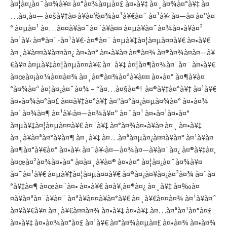
à¤¦à¤¿à¤¯à¤¾à¥¤ à¤°à¤¾à¤µà¤£ à¤•à¥‡ à¤¸à¤¾à¤°à¥‡ à¤
…à¤‚à¤— à¤šà¥‡à¤·à¥à¤Ÿà¤¾à¤¹à¥€à¤¨ à¤¹à¥‹ à¤—à¤ à¤”à¤
° à¤µà¤¹ à¤…à¤¤à¥à¤¯à¤¨à¥à¤¤ à¤µà¥à¤¯à¤¾à¤•à¥à¤²
à¤¹à¥‹ à¤®à¤¨-à¤¹à¥€-à¤®à¤¨ à¤µà¥‡à¤¦à¤µà¤¤à¥€ à¤•à¥€
à¤¸à¥à¤¤à¥à¤¤à¤¿ à¤•à¤° à¤•à¥à¤·à¤®à¤¾ à¤®à¤¾à¤à¤—à¥
€à¥¤ à¤µà¥‡à¤¦à¤µà¤¤à¥€ à¤¨à¥‡ à¤¦à¤¶à¤¾à¤¨à¤¨ à¤•à¥€
à¤œà¤¡à¤¼à¤¤à¤¾ à¤¸à¤®à¤¾à¤ªà¥à¤¤ à¤•à¤° à¤¶à¥à¤
°à¤¾à¤ª à¤¦à¤¿à¤¯à¤¾ – “à¤…à¤§à¤®! à¤®à¥‡à¤°à¥‡ à¤¹à¥€
à¤•à¤¾à¤°à¤£ à¤¤à¥‡à¤°à¥‡ à¤ªà¤°à¤¿à¤µà¤¾à¤° à¤•à¤¾
à¤¨à¤¾à¤¶ à¤¹à¥‹à¤—à¤¾à¥¤” à¤¯à¤¹ à¤•à¤¹à¤•à¤°
à¤µà¥‡à¤¦à¤µà¤¤à¥€ à¤¨à¥‡ à¤°à¤¾à¤•à¥à¤·à¤¸ à¤•à¥‡
à¤¸à¥à¤ªà¤°à¥à¤¶ à¤¸à¥‡ à¤…à¤ªà¤µà¤¿à¤¤à¥à¤° à¤¹à¥à¤
à¤¶à¤°à¥€à¤° à¤•à¥‹ à¤¯à¥‹à¤—à¤¾à¤—à¥à¤¨à¤¿ à¤®à¥‡à¤‚
à¤œà¤²à¤¾à¤•à¤° à¤­à¤¸à¥à¤® à¤•à¤° à¤¦à¤¿à¤¯à¤¾à¥¤
à¤¯à¤¹à¥€ à¤µà¥‡à¤¦à¤µà¤¤à¥€ à¤®à¤¿à¤¥à¤¿à¤²à¤¾ à¤¨à¤
°à¥‡à¤¶ à¤œà¤¨à¤• à¤•à¥€ à¤­à¥‚à¤®à¤¿ à¤¸à¥‡ à¤‰à¤
¤à¥à¤ªà¤¨à¥à¤¨ à¤ªà¥à¤¤à¥à¤°à¥€ à¤¸à¥€à¤¤à¤¾ à¤¹à¥à¤ˆ
à¤¥à¥€à¥¤ à¤¸à¥€à¤¤à¤¾ à¤•à¥‡ à¤•à¥‡ à¤…à¤ªà¤¹à¤°à¤£
à¤•à¥‡ à¤•à¤¾à¤°à¤£ à¤¹à¥€ à¤°à¤¾à¤µà¤£ à¤•à¤¾ à¤•à¤¾