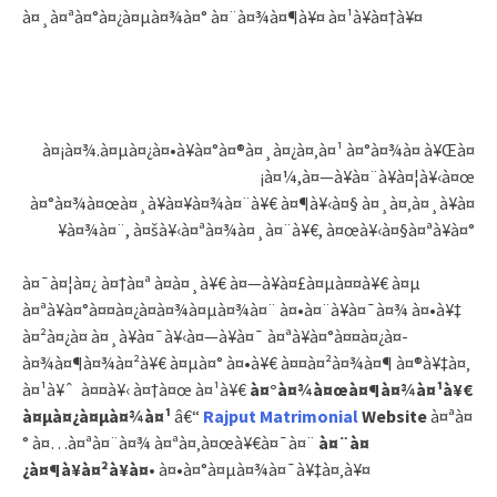
à¤¸à¤ªà¤°à¤¿à¤µà¤¾à¤° à¤¨à¤¾à¤¶à¥¤ à¤¹à¥à¤†à¥¤
à¤¡à¤¾.à¤µà¤¿à¤•à¥à¤°à¤®à¤¸à¤¿à¤‚à¤¹ à¤°à¤¾à¤ à¥Œà¤
¡à¤¼,à¤—à¥à¤¨à¥à¤¦à¥‹à¤œ
à¤°à¤¾à¤œà¤¸à¥à¤¥à¤¾à¤¨à¥€ à¤¶à¥‹à¤§ à¤¸à¤‚à¤¸à¥à¤
¥à¤¾à¤¨, à¤šà¥‹à¤ªà¤¾à¤¸à¤¨à¥€, à¤œà¥‹à¤§à¤ªà¥à¤°
à¤¯à¤¦à¤¿ à¤†à¤ª à¤à¤¸à¥€ à¤—à¥à¤£à¤µà¤¤à¥€ à¤µ
à¤ªà¥à¤°à¤¤à¤¿à¤­à¤¾à¤µà¤¾à¤¨ à¤•à¤¨à¥à¤¯à¤¾ à¤•à¥‡
à¤²à¤¿à¤ à¤¸à¥à¤¯à¥‹à¤—à¥à¤¯ à¤ªà¥à¤°à¤¤à¤¿à¤­
à¤¾à¤¶à¤¾à¤²à¥€ à¤µà¤° à¤•à¥€ à¤¤à¤²à¤¾à¤¶ à¤®à¥‡à¤‚
à¤¹à¥ˆ à¤¤à¥‹ à¤†à¤œ à¤¹à¥€
à¤°à¤¾à¤œà¤¶à¤¾à¤¹à¥€
à¤µà¤¿à¤µà¤¾à¤¹
â€“
Rajput Matrimonial
Website
à¤ªà¤
° à¤…à¤ªà¤¨à¤¾ à¤ªà¤‚à¤œà¥€à¤¯à¤¨
à¤¨à¤
¿à¤¶à¥à¤²à¥à¤•
à¤•à¤°à¤µà¤¾à¤¯à¥‡à¤‚à¥¤