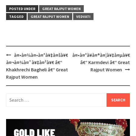
POSTED UNDER
GREAT RAJPUT WOMEN
TAGGED
GREAT RAJPUT WOMEN
VEDVATI
Post
à¤•à¤¾à¤•à¤°à¥‡à¤šà¥€
à¤•à¤°à¥à¤®à¤¦à¥‡à¤µà¥€
navigation
à¤¬à¤¾à¤˜à¥‡à¤²à¥€ â€“
â€“ Karmdevi â€“ Great
Khakhrechi Bagheli â€“ Great
Rajput Women
Rajput Women
Search
for: