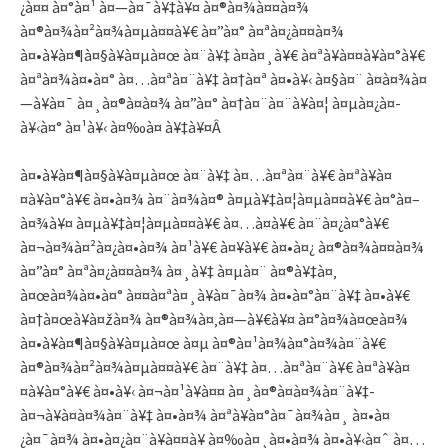
¿à¤¤ à¤°à¤¹ à¤—à¤¯à¥‡à¥¤ à¤®à¤¾à¤¤à¤¾
à¤®à¤¾à¤²à¤¾à¤µà¤¤à¥€ à¤”à¤° à¤ªà¤¿à¤¤à¤¾
à¤•à¥à¤¶à¤§à¥à¤µà¤œ à¤¨à¥‡ à¤à¤¸à¥€ à¤ªà¥à¤¤à¥à¤°à¥€
à¤ªà¤¾à¤•à¤° à¤…à¤ªà¤¨à¥‡ à¤†à¤ª à¤•à¥‹ à¤§à¤¨ à¤­à¤¾à¤
—à¥à¤¯ à¤¸à¤®à¤à¤¾ à¤”à¤° à¤†à¤¨à¤¨à¥à¤¦ à¤µà¤¿à¤­
à¥‹à¤° à¤¹à¥‹ à¤‰à¤ à¥‡à¥¤Â
à¤•à¥à¤¶à¤§à¥à¤µà¤œ à¤¨à¥‡ à¤…à¤ªà¤¨à¥€ à¤ªà¥à¤
¤à¥à¤°à¥€ à¤•à¤¾ à¤¨à¤¾à¤® à¤µà¥‡à¤¦à¤µà¤¤à¥€ à¤°à¤–
à¤¾à¥¤ à¤µà¥‡à¤¦à¤µà¤¤à¥€ à¤…à¤­à¥€ à¤¨à¤¿à¤°à¥€
à¤¬à¤¾à¤²à¤¿à¤•à¤¾ à¤¹à¥€ à¤¥à¥€ à¤•à¤¿ à¤®à¤¾à¤¤à¤¾
à¤”à¤° à¤ªà¤¿à¤¤à¤¾ à¤¸à¥‡ à¤µà¤¨ à¤®à¥‡à¤‚
à¤œà¤¾à¤•à¤° à¤¤à¤ªà¤¸à¥à¤¯à¤¾ à¤•à¤°à¤¨à¥‡ à¤•à¥€
à¤†à¤œà¥à¤žà¤¾ à¤®à¤¾à¤‚à¤—à¥€à¥¤ à¤°à¤¾à¤œà¤¾
à¤•à¥à¤¶à¤§à¥à¤µà¤œ à¤µ à¤®à¤¹à¤¾à¤°à¤¾à¤¨à¥€
à¤®à¤¾à¤²à¤¾à¤µà¤¤à¥€ à¤¨à¥‡ à¤…à¤ªà¤¨à¥€ à¤ªà¥à¤
¤à¥à¤°à¥€ à¤•à¥‹ à¤¬à¤¹à¥à¤¤ à¤¸à¤®à¤à¤¾à¤¨à¥‡-
à¤¬à¥à¤à¤¾à¤¨à¥‡ à¤•à¤¾ à¤ªà¥à¤°à¤¯à¤¾à¤¸ à¤•à¤
¿à¤¯à¤¾ à¤•à¤¿à¤¨à¥à¤¤à¥ à¤‰à¤¸à¤•à¤¾ à¤•à¥‹à¤ˆ à¤…