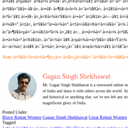
à¤•à¥€ à¤µà¥à¤¯à¤¥à¤¾ à¤•à¥‹ à¤¸à¤®à¤à¤¤à¥‡ à¤¹à¥à¤ à¤”à¤° 
à¤ªà¥à¤°à¥à¤·à¥‹à¤‚ à¤•à¥‹ à¤¶à¥‹à¤­à¤¾ à¤¨à¤¹à¥€à¤‚ à¤¦à¥‡à¤
à¤ªà¤¨à¥‡ à¤•à¥‹ à¤¸à¤®à¤¾à¤ªà¥à¤¤ à¤•à¤° à¤¦à¥‡à¤‚à¤—à¥‡ à¤¤
à¤¾à¥¤” à¤‡à¤¸ à¤ªà¥à¤°à¤•à¤¾à¤° à¤†à¤¤à¥à¤®à¤¹à¤¤à¥à¤¯à¤¾ 
à¤ˆà¤¶à¥à¤µà¤°-à¤•à¥ƒà¤ªà¤¾ à¤¸à¥‡ à¤…à¤•à¤¾à¤² à¤•à¤¾ à¤ªà¥
à¤•à¤¾à¤² à¤®à¥‡à¤‚ à¤°à¤¾à¤¨à¥€ à¤µà¤¾à¤•à¤ªà¥à¤·à¥à¤Ÿà¤¾ à
à¤¬à¤¾à¤¦ à¤­à¥€ à¤¯à¤¾à¤¦ à¤•à¤¿à¤¯à¥‡ à¤œà¤¾à¤¤à¥‡ à¤¹à¥ˆà¤
Note: à¤ªà¥à¤°à¤•à¤¾à¤¶à¤¿à¤¤ à¤šà¤¿à¤¤à¥à¤° à¤ªà¥à¤°à¤¤à¥€à¤
Gagan Singh Shekhawat
Mr. Gagan Singh Shekhawat is a renowned online mark
of India and share it with others across the world. A
and historical or anything else, we’ve not left any 
magnificent glory of India.
Posted Under
Brave Rajput Women
Gagan Singh Shekhawat
Great Rajput Women
Tagged