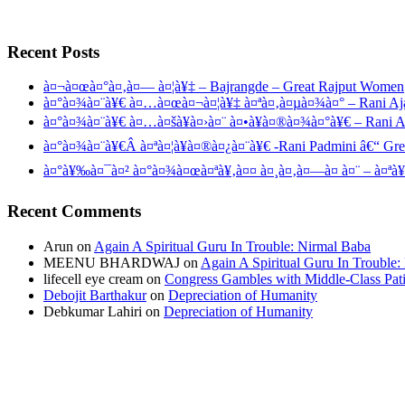
Recent Posts
à¤¬à¤œà¤°à¤‚à¤— à¤¦à¥‡ – Bajrangde – Great Rajput Women
à¤°à¤¾à¤¨à¥€ à¤…à¤œà¤¬à¤¦à¥‡ à¤ªà¤‚à¤µà¤¾à¤° – Rani Aj
à¤°à¤¾à¤¨à¥€ à¤…à¤šà¥à¤›à¤¨ à¤•à¥à¤®à¤¾à¤°à¥€ – Rani 
à¤°à¤¾à¤¨à¥€Â à¤ªà¤¦à¥à¤®à¤¿à¤¨à¥€ -Rani Padmini â€“ Gr
à¤°à¥‰à¤¯à¤² à¤°à¤¾à¤œà¤ªà¥‚à¤¤ à¤¸à¤‚à¤—à¤ à¤¨ – à¤ªà¥
Recent Comments
Arun
on
Again A Spiritual Guru In Trouble: Nirmal Baba
MEENU BHARDWAJ
on
Again A Spiritual Guru In Trouble
lifecell eye cream
on
Congress Gambles with Middle-Class Pati
Debojit Barthakur
on
Depreciation of Humanity
Debkumar Lahiri
on
Depreciation of Humanity