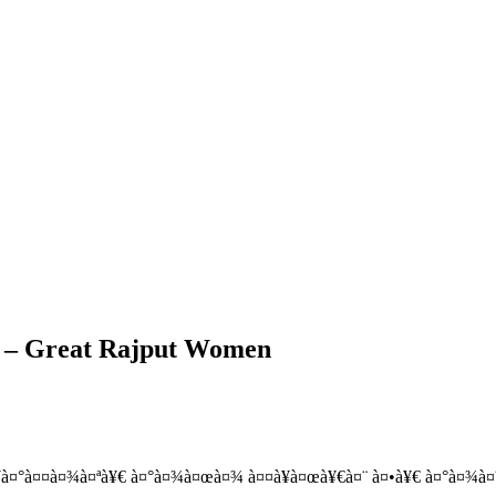
a – Great Rajput Women
¥à¤°à¤¤à¤¾à¤ªà¥€ à¤°à¤¾à¤œà¤¾ à¤¤à¥à¤œà¥€à¤¨ à¤•à¥€ à¤°à¤¾à¤