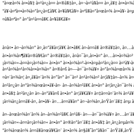
°à¤œà¤¾ à¤•à¥‡ à¤¹à¤¿à¤¤ à¤®à¥‡à¤‚ à¤¬à¤¹à¥à¤¤ à¤¸à¥‡ à¤•à¤¾à
°à¥‹à¤ªà¤•à¤¾à¤°à¤¿à¤£à¥€ à¤¥à¥€à¥¤ à¤ªà¥à¤°à¤œà¤¾ à¤•à¥‹ à¤µ
¤à¥à¤ªà¤° à¤°à¤¹à¤¤à¥€ à¤¥à¥€à¥¤
à¤à¤• à¤¬à¤¾à¤° à¤¸à¤°à¥à¤¦à¥€ à¤•à¥€ à¤‹à¤¤à¥ à¤®à¥‡à¤‚ à¤…
à¤•à¤¾à¤¶à¥à¤®à¥€à¤° à¤®à¥‡à¤‚ à¤­à¤¯à¤‚à¤•à¤° à¤…à¤•à¤¾à¤² 
¡à¤¼à¤«-à¤¤à¤¡à¤¼à¤« à¤•à¤° à¤•à¤¾à¤²-à¤•à¤µà¤²à¤¿à¤¤ à¤¹à¥‹à
à¤¹à¤¾à¤¹à¤¾à¤•à¤¾à¤° à¤®à¤š à¤—à¤¯à¤¾à¥¤ à¤°à¤¾à¤œà¤¾ à¤¤à
¤à¤¨à¤¾à¤¦ à¤¸à¥à¤¨à¤¾ à¤”à¤° à¤¯à¤¹ à¤¹à¤¾à¤² à¤¦à¥‡à¤–à¤¾ 
à¤²à¤¿à¤ à¤°à¤¾à¤œà¤•à¥‹à¤· à¤–à¤¾à¤²à¥€ à¤•à¤° à¤¦à¤¿à¤¯à¤¾ 
à¤•à¥‡ à¤²à¤¿à¤ à¤–à¤°à¥à¤š à¤•à¤° à¤¦à¥€à¥¤ à¤‡à¤¤à¤¨à¤¾ à¤
¡à¤¼à¤¿à¤¤à¥‹à¤‚ à¤•à¥‹ à¤…à¤¤à¥à¤° à¤¬à¤¾à¤‚à¤Ÿà¤¨à¥‡ à¤µ à
à¤–à¤œà¤¾à¤¨à¤¾ à¤–à¤¾à¤²à¥€ à¤¹à¥‹ à¤—à¤¯à¤¾à¥¤ à¤…à¤¨à¥à¤¨
¡à¤¼à¤«-à¤¤à¤¡à¤¼à¤« à¤•à¤° à¤®à¤°à¤¨à¥‡ à¤•à¥‡ à¤¸à¤¿à¤µà¤¾ 
°à¤¾à¤œà¤¾ à¤¤à¥à¤œà¥€à¤¨ à¤•à¤¾ à¤§à¥ˆà¤°à¥à¤¯ à¤Ÿà¥‚à¤Ÿ