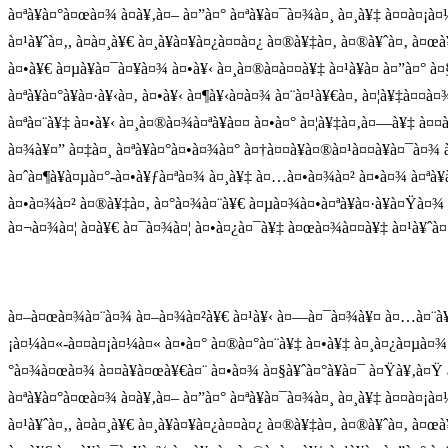
à¤ªà¥à¤°à¤œà¤¾ à¤­à¥‚à¤– à¤”à¤° à¤ªà¥à¤¯à¤¾à¤¸ à¤¸à¥‡ à¤¤à¤¡
à¤¹à¥ˆà¤‚, à¤à¤¸à¥€ à¤¸à¥à¤¥à¤¿à¤¤à¤¿ à¤®à¥‡à¤‚ à¤®à¥ˆà¤‚ à
à¤•à¥€ à¤µà¥à¤¯à¤¥à¤¾ à¤•à¥‹ à¤¸à¤®à¤à¤¤à¥‡ à¤¹à¥à¤ à¤”à¤° 
à¤ªà¥à¤°à¥à¤·à¥‹à¤‚ à¤•à¥‹ à¤¶à¥‹à¤­à¤¾ à¤¨à¤¹à¥€à¤‚ à¤¦à¥‡à¤
à¤ªà¤¨à¥‡ à¤•à¥‹ à¤¸à¤®à¤¾à¤ªà¥à¤¤ à¤•à¤° à¤¦à¥‡à¤‚à¤—à¥‡ à¤¤
à¤¾à¥¤” à¤‡à¤¸ à¤ªà¥à¤°à¤•à¤¾à¤° à¤†à¤¤à¥à¤®à¤¹à¤¤à¥à¤¯à¤¾ 
à¤ˆà¤¶à¥à¤µà¤°-à¤•à¥ƒà¤ªà¤¾ à¤¸à¥‡ à¤…à¤•à¤¾à¤² à¤•à¤¾ à¤ªà¥
à¤•à¤¾à¤² à¤®à¥‡à¤‚ à¤°à¤¾à¤¨à¥€ à¤µà¤¾à¤•à¤ªà¥à¤·à¥à¤Ÿà¤¾ à
à¤¬à¤¾à¤¦ à¤­à¥€ à¤¯à¤¾à¤¦ à¤•à¤¿à¤¯à¥‡ à¤œà¤¾à¤¤à¥‡ à¤¹à¥ˆà¤
à¤–à¤œà¤¾à¤¨à¤¾ à¤–à¤¾à¤²à¥€ à¤¹à¥‹ à¤—à¤¯à¤¾à¥¤ à¤…à¤¨à¥à¤¨
¡à¤¼à¤«-à¤¤à¤¡à¤¼à¤« à¤•à¤° à¤®à¤°à¤¨à¥‡ à¤•à¥‡ à¤¸à¤¿à¤µà¤¾ 
°à¤¾à¤œà¤¾ à¤¤à¥à¤œà¥€à¤¨ à¤•à¤¾ à¤§à¥ˆà¤°à¥à¤¯ à¤Ÿà¥‚à¤Ÿ
à¤ªà¥à¤°à¤œà¤¾ à¤­à¥‚à¤– à¤”à¤° à¤ªà¥à¤¯à¤¾à¤¸ à¤¸à¥‡ à¤¤à¤¡
à¤¹à¥ˆà¤‚, à¤à¤¸à¥€ à¤¸à¥à¤¥à¤¿à¤¤à¤¿ à¤®à¥‡à¤‚ à¤®à¥ˆà¤‚ à