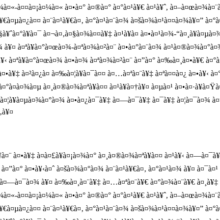
à¤¼à¤«-à¤¤à¤¡à¤¼à¤« à¤•à¤° à¤®à¤° à¤°à¤¹à¥€ à¤¹à¥ˆ, à¤–à¤œà¤¾à¤¨
¤œà¥€à¤µà¤¿à¤¤ à¤¨à¤¹à¥€à¤‚ à¤°à¤¹à¤¨à¤¾ à¤šà¤¾à¤¹à¤¤à¤¾à¥¤” à¤
à¤§à¥ˆà¤°à¥à¤¯ à¤¬à¤‚à¤§à¤¾à¤¤à¥‡ à¤¹à¥à¤ à¤•à¤¹à¤¾-“à¤¸à¥à¤µ
¤à¤¾ à¥¤ à¤ªà¥à¤°à¤œà¤¾-à¤ªà¤¾à¤²à¤¨ à¤•à¤°à¤¨à¤¾ à¤¹à¤®à¤¾à¤°à
à¥‹ à¤ªà¥à¤°à¤œà¤¾ à¤•à¤¾ à¤ªà¤¾à¤²à¤¨ à¤”à¤° à¤‰à¤¸à¤•à¥€ à¤°
à¤•à¥‡ à¤²à¤¿à¤ à¤‰à¤¦à¥à¤¯à¤¤ à¤…à¤ªà¤¨à¥‡ à¤ªà¤¤à¤¿ à¤•à¥‹ à
à¤°à¤­à¤¾à¤µ à¤¸à¤®à¤¾à¤ªà¥à¤¤ à¤¹à¥à¤†à¥¤ à¤µà¤¹ à¤•à¤·à¥à
¤¦à¥à¤µà¤¾à¤°à¤¾ à¤•à¤¿à¤¯à¥‡ à¤—à¤¯à¥‡ à¤¯à¥‡ à¤¦à¤¯à¤¾ à¤”à¤
‚à¥¤
 à¤•à¥‡ à¤­à¤£à¥à¤¡à¤¾à¤° à¤¸à¤®à¤¾à¤ªà¥à¤¤ à¤¹à¥‹ à¤—à¤¯à¥‡
à¤”à¤° à¤•à¥‹à¤ˆ à¤šà¤¾à¤°à¤¾ à¤¨à¤¹à¥€à¤‚ à¤°à¤¹à¤¾ à¥¤ à¤¯à¤¹ 
 à¤—à¤¯à¤¾ à¥¤ à¤‰à¤¸à¤¨à¥‡ à¤…à¤ªà¤¨à¥€ à¤°à¤¾à¤¨à¥€ à¤¸à¥‡
à¤¼à¤«-à¤¤à¤¡à¤¼à¤« à¤•à¤° à¤®à¤° à¤°à¤¹à¥€ à¤¹à¥ˆ, à¤–à¤œà¤¾à¤¨
¤œà¥€à¤µà¤¿à¤¤ à¤¨à¤¹à¥€à¤‚ à¤°à¤¹à¤¨à¤¾ à¤šà¤¾à¤¹à¤¤à¤¾à¥¤” à¤