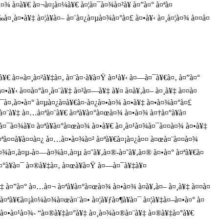
¤¾ à¤­à¥€ à¤¬à¤¡à¤¼à¥€ à¤¦à¤¯à¤¾à¤²à¥ à¤”à¤° à¤ªà¤
‰à¤¸à¤•à¥‡ à¤¦à¥à¤– à¤¨à¤¿à¤µà¤¾à¤°à¤£ à¤•à¥‹ à¤¸à¤¦à¤¾ à¤¤à¤
à¥€ à¤«à¤¸à¤²à¥‡à¤‚ à¤¨à¤·à¥à¤Ÿ à¤¹à¥‹ à¤—à¤¯à¥€à¤‚ à¤”à¤°
•à¥‹ à¤¤à¤°à¤¸à¤¨à¥‡ à¤²à¤—à¥‡ à¥¤ à¤­à¥‚à¤– à¤¸à¥‡ à¤¤à¤
¤¯à¤‚à¤•à¤° à¤µà¤¿à¤­à¥€à¤·à¤¿à¤•à¤¾ à¤•à¥‡ à¤•à¤¾à¤°à¤£
¨à¥‡ à¤…à¤ªà¤¨à¥€ à¤ªà¥à¤°à¤œà¤¾ à¤•à¤¾ à¤†à¤°à¥à¤
¤—à¤¯à¤¾à¥¤ à¤ªà¥à¤°à¤œà¤¾ à¤•à¥€ à¤¸à¤¹à¤¾à¤¯à¤¤à¤¾ à¤•à¥‡
à¤ªà¤¤à¥à¤¤à¤¿ à¤…à¤•à¤¾à¤² à¤ªà¥€à¤¡à¤¿à¤¤ à¤œà¤¨à¤¤à¤¾
—à¤¾à¤‚à¤µ-à¤—à¤¾à¤‚à¤µ à¤˜à¥‚à¤®-à¤˜à¥‚à¤® à¤•à¤° à¤ªà¥€à¤
¾à¤°à¥à¤¯ à¤®à¥‡à¤‚ à¤œà¥à¤Ÿ à¤—à¤¯à¥‡à¥¤
 à¤”à¤° à¤…à¤¬ à¤ªà¥à¤°à¤œà¤¾ à¤•à¤¾ à¤­à¥‚à¤– à¤¸à¥‡ à¤¤à¤
à¤ªà¥€à¤¡à¤¼à¤¾à¤œà¤¨à¤• à¤¦à¥ƒà¤¶à¥à¤¯ à¤¦à¥‡à¤–à¤•à¤° à¤
 à¤•à¤¹à¤¾- “à¤®à¥‡à¤°à¥‡ à¤¸à¤¾à¤®à¤¨à¥‡ à¤®à¥‡à¤°à¥€