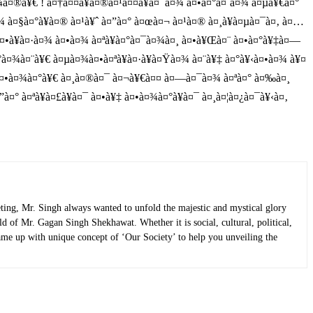
à¤¾à¤®à¥€ ! à¤†à¤¤à¥à¤®à¤¹à¤¤à¥à¤¯à¤¾ à¤•à¤°à¤¨à¤¾ à¤µà¥€à¤°
¤¾ à¤§à¤°à¥à¤® à¤¹à¥ˆ à¤”à¤° à¤œà¤¬ à¤¹à¤® à¤¸à¥à¤µà¤¯à¤‚ à¤…
à¤•à¥à¤·à¤¾ à¤•à¤¾ à¤ªà¥à¤°à¤¯à¤¾à¤¸ à¤•à¥Œà¤¨ à¤•à¤°à¥‡à¤—
¤°à¤¾à¤¨à¥€ à¤µà¤¾à¤•à¤ªà¥à¤·à¥à¤Ÿà¤¾ à¤¨à¥‡ à¤°à¥‹à¤•à¤¾ à¥¤
¤Ÿà¤•à¤¾à¤°à¥€ à¤¸à¤®à¤¯ à¤¬à¥€à¤¤ à¤—à¤¯à¤¾ à¤ªà¤° à¤‰à¤¸
° à¤ªà¥à¤£à¥à¤¯ à¤•à¥‡ à¤•à¤¾à¤°à¥à¤¯ à¤¸à¤¦à¤¿à¤¯à¥‹à¤‚
ting, Mr. Singh always wanted to unfold the majestic and mystical glory
ld of Mr. Gagan Singh Shekhawat. Whether it is social, cultural, political,
 came up with unique concept of ‘Our Society’ to help you unveiling the