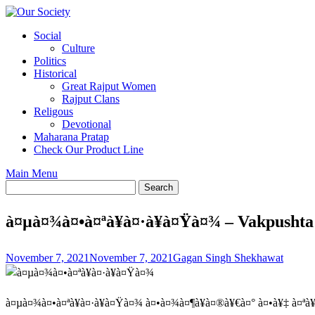
Skip
to
Social
content
Culture
Politics
Historical
Great Rajput Women
Rajput Clans
Religous
Devotional
Maharana Pratap
Check Our Product Line
Main Menu
à¤µà¤¾à¤•à¤ªà¥à¤·à¥à¤Ÿà¤¾ – Vakpusht
November 7, 2021
November 7, 2021
Gagan Singh Shekhawat
à¤µà¤¾à¤•à¤ªà¥à¤·à¥à¤Ÿà¤¾ à¤•à¤¾à¤¶à¥à¤®à¥€à¤° à¤•à¥‡ à¤ªà