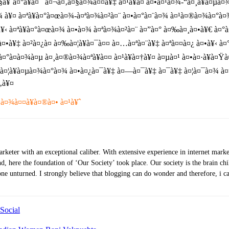
à¤§à¥ˆà¤°à¥à¤¯ à¤¬à¤‚à¤§à¤¾à¤¤à¥‡ à¤¹à¥à¤ à¤•à¤¹à¤¾-“à¤¸à¥à¤µ
¤à¤¾ à¥¤ à¤ªà¥à¤°à¤œà¤¾-à¤ªà¤¾à¤²à¤¨ à¤•à¤°à¤¨à¤¾ à¤¹à¤®à¤¾à¤°à
à¥‹ à¤ªà¥à¤°à¤œà¤¾ à¤•à¤¾ à¤ªà¤¾à¤²à¤¨ à¤”à¤° à¤‰à¤¸à¤•à¥€ à¤°
à¤•à¥‡ à¤²à¤¿à¤ à¤‰à¤¦à¥à¤¯à¤¤ à¤…à¤ªà¤¨à¥‡ à¤ªà¤¤à¤¿ à¤•à¥‹ à
à¤°à¤­à¤¾à¤µ à¤¸à¤®à¤¾à¤ªà¥à¤¤ à¤¹à¥à¤†à¥¤ à¤µà¤¹ à¤•à¤·à¥à
¤¦à¥à¤µà¤¾à¤°à¤¾ à¤•à¤¿à¤¯à¥‡ à¤—à¤¯à¥‡ à¤¯à¥‡ à¤¦à¤¯à¤¾ à¤”à¤
‚à¥¤
•à¤¾à¤¤à¥à¤®à¤• à¤¹à¥ˆ
eter with an exceptional caliber. With extensive experience in internet marke
nd, here the foundation of ‘Our Society’ took place. Our society is the brain chi
stone unturned. I strongly believe that blogging can do wonder and therefore, i
Social