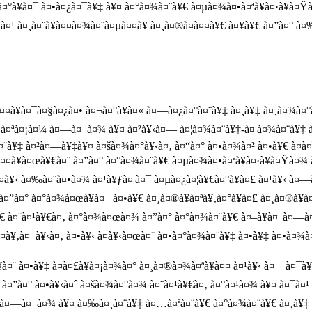
¤°à¥à¤¯ à¤•à¤¿à¤¯à¥‡ à¥¤ à¤°à¤¾à¤¨à¥€ à¤µà¤¾à¤•à¤ªà¥à¤·à¥à¤Ÿà
à¤¹ à¤¸à¤¨à¥à¤¤à¤¾à¤¨à¤µà¤¤à¥ à¤¸à¤®à¤à¤¤à¥€ à¤¥à¥€ à¤”à¤° à¤
à¤¤à¥à¤¯à¤§à¤¿à¤• à¤¬à¤°à¥à¤« à¤—à¤¿à¤°à¤¨à¥‡ à¤¸à¥‡ à¤¸à¤¾à¤°
à¤ªà¤¡à¤¼ à¤—à¤¯à¤¾ à¥¤ à¤²à¥‹à¤— à¤¦à¤¾à¤¨à¥‡-à¤¦à¤¾à¤¨à¥‡ à¤
¤¨à¥‡ à¤²à¤—à¥‡à¥¤ à¤šà¤¾à¤°à¥‹à¤‚ à¤“à¤° à¤•à¤¾à¤² à¤•à¥€ à¤­à
¥à¤œà¥€à¤¨ à¤”à¤° à¤°à¤¾à¤¨à¥€ à¤µà¤¾à¤•à¤ªà¥à¤·à¥à¤Ÿà¤¾ à¤
à¤¤à¥‹ à¤‰à¤¨à¤•à¤¾ à¤¹à¥ƒà¤¦à¤¯ à¤µà¤¿à¤¦à¥€à¤°à¥à¤£ à¤¹à¥‹ à
à¤”à¤° à¤°à¤¾à¤œà¥à¤¯ à¤•à¥€ à¤¸à¤®à¥à¤ªà¥‚à¤°à¥à¤£ à¤¸à¤®à¥
¹à¥€ à¤¨à¤¹à¥€à¤‚ à¤°à¤¾à¤œà¤¾ à¤”à¤° à¤°à¤¾à¤¨à¥€ à¤–à¥à¤¦ à¤
¤­à¥‚à¤–à¥‹à¤‚ à¤•à¥‹ à¤­à¥‹à¤œà¤¨ à¤•à¤°à¤¾à¤¨à¥‡ à¤•à¥‡ à¤•à¤
 à¤•à¥‡ à¤­à¤£à¥à¤¡à¤¾à¤° à¤¸à¤®à¤¾à¤ªà¥à¤¤ à¤¹à¥‹ à¤—à¤¯à¥‡
à¤”à¤° à¤•à¥‹à¤ˆ à¤šà¤¾à¤°à¤¾ à¤¨à¤¹à¥€à¤‚ à¤°à¤¹à¤¾ à¥¤ à¤¯à¤¹ 
 à¤—à¤¯à¤¾ à¥¤ à¤‰à¤¸à¤¨à¥‡ à¤…à¤ªà¤¨à¥€ à¤°à¤¾à¤¨à¥€ à¤¸à¥‡