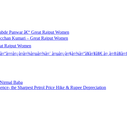
abde Panwar â€“ Great Rajput Women
Acchan Kumari – Great Rajput Women
eat Rajput Women
à¤°à¤¤à¤¿à¤­à¤¾à¤µà¤¾à¤¨ à¤µà¤¿à¤§à¤¾à¤°à¥à¤¥à¥€ à¤¸à¤®à¥à¤®
: Nirmal Baba
ence- the Sharpest Petrol Price Hike & Rupee Depreciation