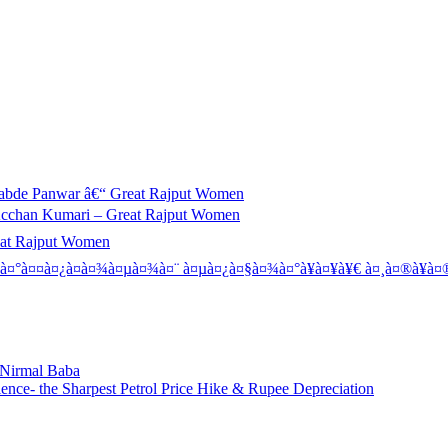
abde Panwar â€“ Great Rajput Women
Acchan Kumari – Great Rajput Women
eat Rajput Women
à¤°à¤¤à¤¿à¤­à¤¾à¤µà¤¾à¤¨ à¤µà¤¿à¤§à¤¾à¤°à¥à¤¥à¥€ à¤¸à¤®à¥à¤®
: Nirmal Baba
ence- the Sharpest Petrol Price Hike & Rupee Depreciation