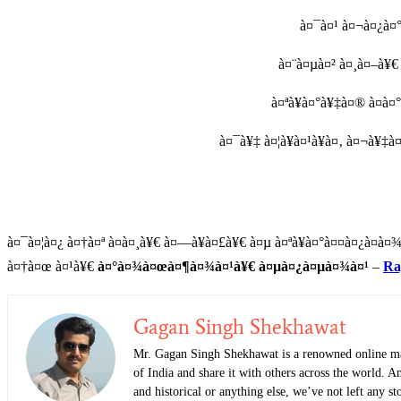
à¤¯à¤¹ à¤¬à¤¿à¤
à¤¨à¤µà¤² à¤¸à¤–à¥€
à¤ªà¥à¤°à¥‡à¤® à¤­à¤
à¤¯à¥‡ à¤¦à¥à¤¹à¥à¤‚ à¤¬à
à¤¯à¤¦à¤¿ à¤†à¤ª à¤à¤¸à¥€ à¤—à¥à¤£à¥€ à¤µ à¤ªà¥à¤°à¤¤à¤¿à¤­à¤
à¤†à¤œ à¤¹à¥€
à¤°à¤¾à¤œà¤¶à¤¾à¤¹à¥€ à¤µà¤¿à¤µà¤¾à¤¹
–
Ra
Gagan Singh Shekhawat
Mr. Gagan Singh Shekhawat is a renowned online mark
of India and share it with others across the world. A
and historical or anything else, we’ve not left any 