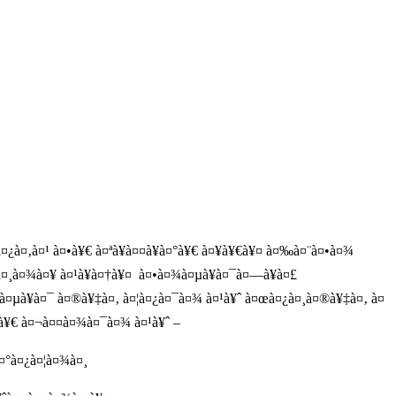
¿à¤‚à¤¹ à¤•à¥€ à¤ªà¥à¤¤à¥à¤°à¥€ à¤¥à¥€à¥¤ à¤‰à¤¨à¤•à¤¾
¤¸à¤¾à¤¥ à¤¹à¥à¤†à¥¤ à¤•à¤¾à¤µà¥à¤¯à¤—à¥à¤£
¾à¤µà¥à¤¯ à¤®à¥‡à¤‚ à¤¦à¤¿à¤¯à¤¾ à¤¹à¥ˆ à¤œà¤¿à¤¸à¤®à¥‡à¤‚ à¤
°à¥€ à¤¬à¤¤à¤¾à¤¯à¤¾ à¤¹à¥ˆ –
à¤°à¤¿à¤¦à¤¾à¤¸