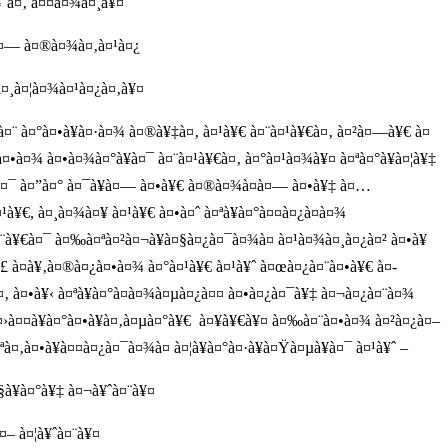
¥ˆà¤‚ à¤¤à¤¾à¤¸à¥¤
œà¤— à¤®à¤¾à¤‚à¤¹à¤¿
 à¤¸à¤¦à¤¾à¤¹à¤¿à¤‚à¥¤
à¤¨ à¤°à¤•à¥à¤·à¤¾ à¤®à¥‡à¤‚ à¤¹à¥€ à¤¨à¤¹à¥€à¤‚ à¤²à¤—à¥€ à¤
¤•à¤¾ à¤•à¤¾à¤°à¥à¤¯ à¤¨à¤¹à¥€à¤‚ à¤°à¤¹à¤¾à¥¤ à¤ªà¤°à¥à¤¦à¥‡
®à¤¯ à¤”à¤° à¤¯à¥à¤— à¤•à¥€ à¤®à¤¾à¤à¤— à¤•à¥‡ à¤…
¹à¥€, à¤¸à¤¾à¤¥ à¤¹à¥€ à¤•à¤ˆ à¤ªà¥à¤°à¤¤à¤¿à¤­à¤¾
¸à¤¨à¥€à¤¯ à¤‰à¤ªà¤²à¤¬à¥à¤§à¤¿à¤¯à¤¾à¤ à¤¹à¤¾à¤¸à¤¿à¤² à¤•à¥
£ à¤­à¥‚à¤®à¤¿à¤•à¤¾ à¤°à¤¹à¥€ à¤¹à¥ˆ à¤œà¤¿à¤¨à¤•à¥€ à¤­
à¤‚ à¤•à¥‹ à¤ªà¥à¤°à¤­à¤¾à¤µà¤¿à¤¤ à¤•à¤¿à¤¯à¥‡ à¤¬à¤¿à¤¨à¤¾
¤›à¤¤à¥à¤°à¤•à¥à¤‚à¤µà¤°à¥€ à¤¥à¥€à¥¤ à¤‰à¤¨à¤•à¤¾ à¤²à¤¿à¤–
¤‚à¤•à¥à¤¤à¤¿à¤¯à¤¾à¤ à¤¦à¥à¤°à¤·à¥à¤Ÿà¤µà¥à¤¯ à¤¹à¥ˆ –
§à¥à¤°à¥‡ à¤¬à¥ˆà¤¨à¥¤
à¤– à¤¦à¥ˆà¤¨à¥¤