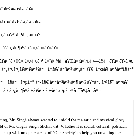
à¤²à¥€ à¤œà¤¬à¥¤
¥à¥à¤°à¥€ à¤¸à¤¬à¥¤
à¤‚à¤à¥€ à¤¹à¤¿à¤¤à¥¤
 à¤®à¤¿à¤¶à¥à¤°à¤¿à¤¤à¥¤à¥¤
à¥à¤°à¤®à¤¸à¤¿à¤‚à¤¹ à¤°à¤¾à¤ à¥Œà¤¡à¤¼,à¤—à¥à¤¨à¥à¤¦à¥‹à¤œ
à¤¸à¤‚à¤¸à¥à¤¥à¤¾à¤¨, à¤šà¥‹à¤ªà¤¾à¤¸à¤¨à¥€, à¤œà¥‹à¤§à¤ªà¥à¤°
à¥‹à¤—à¥à¤¯ à¤µà¤° à¤•à¥€ à¤¤à¤²à¤¾à¤¶ à¤®à¥‡à¤‚ à¤¹à¥ˆ à¤¤à¥‹
 à¤¨à¤¿à¤¶à¥à¤²à¥à¤• à¤•à¤°à¤µà¤¾à¤¯à¥‡à¤‚à¥¤
ting, Mr. Singh always wanted to unfold the majestic and mystical glory
ld of Mr. Gagan Singh Shekhawat. Whether it is social, cultural, political,
 came up with unique concept of ‘Our Society’ to help you unveiling the