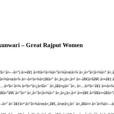
akunwari – Great Rajput Women
¤ªà¤¨à¤—à¤°) à¤•à¥‡ à¤®à¤¹à¤¾à¤°à¤¾à¤œà¤¾ à¤¸à¤°à¤¦à¤¾à¤° à¤¸à¤
¾à¤œà¤¾ à¤¬à¤¹à¤¾à¤¦à¥à¤° à¤¸à¤¿à¤‚à¤¹ à¤–à¥€à¤šà¥€ à¤•à¥‡ à
 à¤…à¤ªà¤¨à¤¾ à¤ªà¤°à¤¿à¤šà¤¯ à¤¸à¥à¤µà¤¯à¤‚ à¤…à¤ªà¤¨à¥‡ à¤•à¤
à¤°à¥€ à¤”à¤° à¤¸à¤°à¤¦à¤¾à¤° à¤¸à¤¿à¤‚à¤¹ à¤•à¥€ à¤ªà¥à¤¤à¥à¤
—à¤° à¤¨à¥ƒà¤ª à¤°à¤¾à¤œà¤¸à¥€, à¤œà¤¿à¤¨ à¤¸à¥à¤¤ à¤¨à¤¾à¤—