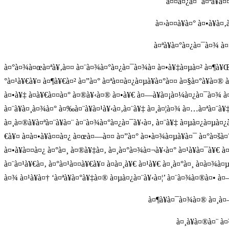
à¤¤à¤¿à¤¨ à¤ªà¥à
à¤›à¤¤à¥à¤° à¤•à¥
à¤ªà¥à¤°à¤¿à¤¯à¤¾ à¤
à¤°à¤¾à¤œà¤ªà¥‚à¤¤ à¤¨à¤¾à¤°à¤¿à¤¯à¤¾à¤ à¤•à¥‡à¤µà¤² à¤¶à¥Œà¤
°à¤¹à¥€à¥¤ à¤¶à¥€à¤² à¤”à¤° à¤ªà¤¤à¤¿à¤µà¥à¤°à¤¤ à¤§à¤°à¥à¤®
à¤•à¥‡ à¤­à¥€à¤¤à¤° à¤®à¥‹à¤® à¤•à¥€ à¤—à¥à¤¡à¤¼à¤¿à¤¯à¤¾ à¤
à¤¨à¥à¤¸à¤¾à¤° à¤‰à¤¨à¥à¤¹à¥‹à¤‚à¤¨à¥‡ à¤¸à¤¦à¤¾ à¤…à¤ªà¤¨à¥‡
à¤¸à¤®à¥à¤ªà¤¨à¥à¤¨ à¤¨à¤¾à¤°à¤¿à¤¯à¥‹à¤‚ à¤¨à¥‡ à¤µà¤¿à¤µà¤¿à
€à¥¤ à¤­à¤•à¥à¤¤à¤¿ à¤œà¤—à¤¤ à¤”à¤° à¤•à¤¾à¤µà¥à¤¯ à¤°à¤šà¤
à¤•à¥à¤¤à¤¿ à¤°à¤¸ à¤®à¥‡à¤‚ à¤¸à¤°à¤¾à¤¬à¥‹à¤° à¤¹à¥à¤¯à¥€ à
à¤¨à¤¹à¥€à¤‚ à¤°à¤¹à¤¤à¥€à¥¤ à¤à¤¸à¥€ à¤¹à¥€ à¤¸à¤°à¤¸ à¤­à¤
à¤¾ à¤¹à¥à¤† ‘à¤ªà¥à¤°à¥‡à¤® à¤µà¤¿à¤¨à¥‹à¤¦’ à¤¨à¤¾à¤®à¤• à¤—
à¤¶à¥à¤¯à¤¾à¤® à¤¸à¤–
à¤¸à¥à¤®à¤¨ à¤