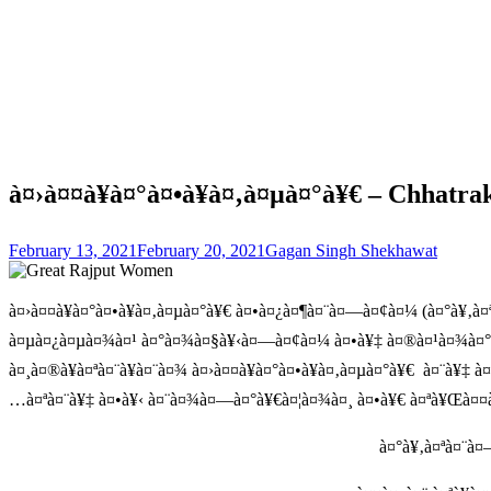
à¤›à¤¤à¥à¤°à¤•à¥à¤‚à¤µà¤°à¥€ – Chhatr
February 13, 2021
February 20, 2021
Gagan Singh Shekhawat
à¤›à¤¤à¥à¤°à¤•à¥à¤‚à¤µà¤°à¥€ à¤•à¤¿à¤¶à¤¨à¤—à¤¢à¤¼ (à¤°à¥‚à
à¤µà¤¿à¤µà¤¾à¤¹ à¤°à¤¾à¤§à¥‹à¤—à¤¢à¤¼ à¤•à¥‡ à¤®à¤¹à¤¾à¤°à¤
à¤¸à¤®à¥à¤ªà¤¨à¥à¤¨à¤¾ à¤›à¤¤à¥à¤°à¤•à¥à¤‚à¤µà¤°à¥€ à¤¨à¥‡
…à¤ªà¤¨à¥‡ à¤•à¥‹ à¤¨à¤¾à¤—à¤°à¥€à¤¦à¤¾à¤¸ à¤•à¥€ à¤ªà¥Œà¤¤à¥
à¤°à¥‚à¤ªà¤¨à¤