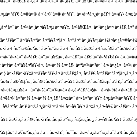
¤¤à¥à¤° à¤œà¥ à¤¸à¤°à¤¦à¤¾à¤°à¤¸à¥€, à¤¹à¥‹à¤‚ à¤¤à¤¨à¤¯à¤¾ à¤®à
à¤‚à¤µà¤°à¥€ à¤®à¤® à¤¨à¤¾à¤® à¤¹à¥ˆ, à¤•à¤¹à¤¿à¤µà¥‡ à¤•à¥‹ à¤
¸à¤°à¤¨ à¤¦à¤¾à¤¸à¤¤à¥à¤µ à¤¤à¥‡, à¤¹à¥Œà¤‚ à¤¹à¤¿à¤¤ à¤šà¥‚à¤°
°à¥à¤¯ à¤ªà¥à¤°à¤¦à¤°à¥à¤¶à¤¨ à¤”à¤° à¤¸à¥à¤µà¤¾à¤­à¤¿à¤®à¤¾
 à¤•à¤¾ à¤ªà¤¾à¤²à¤¨ à¤•à¤°à¤¨à¤¾ à¤¹à¥€ à¤®à¤¾à¤¤à¥à¤° à¤‰à¤¨à
¬à¤¨à¤•à¤° à¤¹à¥€ à¤¨à¤¹à¥€à¤‚ à¤¬à¥ˆà¤ à¥€ à¤°à¤¹à¥€à¥¤ à¤¸à¤
 à¤†à¤¦à¤°à¥à¤¶à¥‹à¤‚ à¤•à¤¾ à¤¤à¥‹ à¤ªà¤¾à¤²à¤¨ à¤•à¤¿à¤¯à¤¾ à¤
¤§ à¤•à¥à¤·à¥‡à¤¤à¥à¤°à¥‹à¤ à¤®à¥‡à¤‚ à¤­à¥€ à¤ªà¥à¤°à¤¶à¤‚à¤
¨à¤¾ à¤®à¥‡à¤‚ à¤­à¥€ à¤‰à¤¨à¤•à¥€ à¤®à¤¹à¤¤à¥à¤µà¤ªà¥‚à¤°à¥à¤
¤•à¤¾à¤µà¥à¤¯ à¤°à¤šà¤¨à¤¾à¤à¤ à¤¸à¤¹à¥ƒà¤¦à¤¯ à¤ªà¤¾à¤ à¤•à¥‹
¾à¤µà¤§à¤¾à¤°à¤¾ à¤•à¤¾ à¤¸à¥ƒà¤œà¤¨ à¤•à¤°à¤¨à¥‡ à¤µà¤¾à¤²à¥€ à
à¥à¤°à¤‚à¤¥ à¤®à¤¿à¤²à¤¤à¤¾ à¤¹à¥ˆà¥¤ à¤‡à¤¸à¤•à¥€ à¤•à¥à¤› à¤ªà
à¥€ à¤¹à¤‚à¤¸à¥€ à¤•à¥à¤‚à¤µà¤°à¤¿ à¤¦à¤¿à¤¸, à¤¬à¥‹à¤²à¥€ à¤®à¤
²à¥‡à¤¨ à¤šà¤²à¤¿à¤ à¤…à¤¬à¥ˆ, à¤¯à¤¹ à¤¬à¤¿à¤°à¤¿à¤¯à¤¾ à¤¸à¥