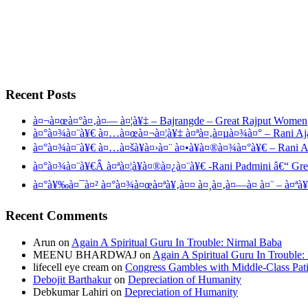
Recent Posts
à¤¬à¤œà¤°à¤‚à¤— à¤¦à¥‡ – Bajrangde – Great Rajput Women
à¤°à¤¾à¤¨à¥€ à¤…à¤œà¤¬à¤¦à¥‡ à¤ªà¤‚à¤µà¤¾à¤° – Rani Aj
à¤°à¤¾à¤¨à¥€ à¤…à¤šà¥à¤›à¤¨ à¤•à¥à¤®à¤¾à¤°à¥€ – Rani 
à¤°à¤¾à¤¨à¥€Â à¤ªà¤¦à¥à¤®à¤¿à¤¨à¥€ -Rani Padmini â€“ Gr
à¤°à¥‰à¤¯à¤² à¤°à¤¾à¤œà¤ªà¥‚à¤¤ à¤¸à¤‚à¤—à¤ à¤¨ – à¤ªà¥
Recent Comments
Arun
on
Again A Spiritual Guru In Trouble: Nirmal Baba
MEENU BHARDWAJ
on
Again A Spiritual Guru In Trouble
lifecell eye cream
on
Congress Gambles with Middle-Class Pati
Debojit Barthakur
on
Depreciation of Humanity
Debkumar Lahiri
on
Depreciation of Humanity