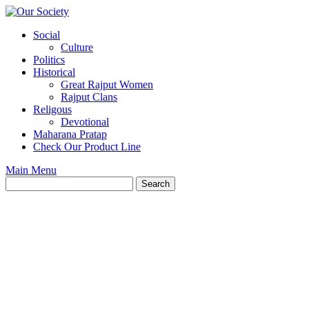
Skip
to
Social
content
Culture
Politics
Historical
Great Rajput Women
Rajput Clans
Religous
Devotional
Maharana Pratap
Check Our Product Line
Main Menu