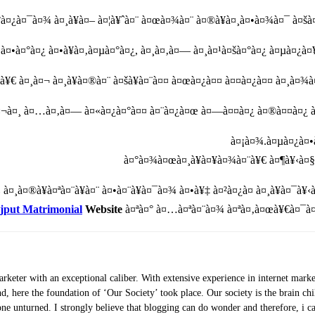
°à¤¿à¤¯à¤¾ à¤¸à¥à¤– à¤¦à¥ˆà¤¨ à¤œà¤¾à¤¨ à¤®à¥à¤¸à¤•à¤¾à¤¯ à¤š
 à¤•à¤°à¤¿ à¤•à¥à¤‚à¤µà¤°à¤¿, à¤¸à¤‚à¤— à¤¸à¤¹à¤šà¤°à¤¿ à¤µà¤¿à¤
°à¥€ à¤¸à¤¬ à¤¸à¥à¤®à¤¨ à¤šà¥à¤¨à¤¤ à¤œà¤¿à¤¤ à¤¤à¤¿à¤¤ à¤¸à¤¾
¥‡à¤¬à¤¸ à¤…à¤‚à¤— à¤«à¤¿à¤°à¤¤ à¤¨à¤¿à¤œ à¤—à¤¤à¤¿ à¤®à¤¤à¤¿
à¤¡à¤¾.à¤µà¤¿à¤•
à¤°à¤¾à¤œà¤¸à¥à¤¥à¤¾à¤¨à¥€ à¤¶à¥‹à¤§ 
¾ à¤¸à¤®à¥à¤ªà¤¨à¥à¤¨ à¤•à¤¨à¥à¤¯à¤¾ à¤•à¥‡ à¤²à¤¿à¤ à¤¸à¥à¤¯
jput Matrimonial
Website
à¤ªà¤° à¤…à¤ªà¤¨à¤¾ à¤ªà¤‚à¤œà¥€à¤¯à¤¨
eter with an exceptional caliber. With extensive experience in internet marke
nd, here the foundation of ‘Our Society’ took place. Our society is the brain chi
stone unturned. I strongly believe that blogging can do wonder and therefore, i