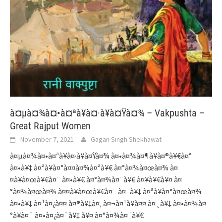
à¤µà¤¾à¤•à¤ªà¥à¤·à¥à¤Ÿà¤¾ – Vakpushta –
Great Rajput Women
November 7, 2021
Gagan Singh Shekhawat
à¤µà¤¾à¤•à¤ªà¥à¤·à¥à¤Ÿà¤¾ à¤•à¤¾à¤¶à¥à¤®à¥€à¤°
à¤•à¥‡ à¤ªà¥à¤°à¤¤à¤¾à¤ªà¥€ à¤°à¤¾à¤œà¤¾ à¤
¤à¥à¤œà¥€à¤¨ à¤•à¥€ à¤°à¤¾à¤¨à¥€ à¤¥à¥€à¥¤ à¤
°à¤¾à¤œà¤¾ à¤¤à¥à¤œà¥€à¤¨ à¤¨à¥‡ à¤ªà¥à¤°à¤œà¤¾
à¤•à¥‡ à¤¹à¤¿à¤¤ à¤®à¥‡à¤‚ à¤¬à¤¹à¥à¤¤ à¤¸à¥‡ à¤•à¤¾à¤
°à¥à¤¯ à¤•à¤¿à¤¯à¥‡ à¥¤ à¤°à¤¾à¤¨à¥€