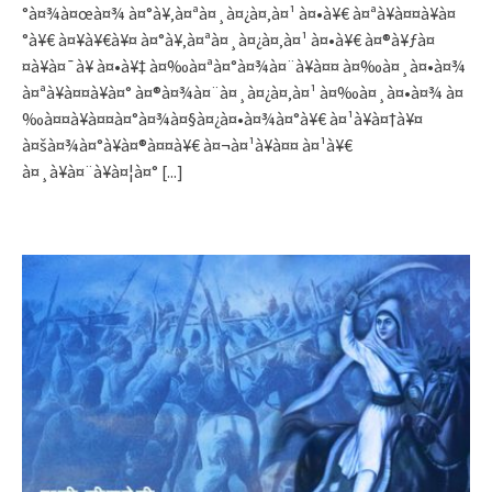
°à¤¾à¤œà¤¾ à¤°à¥‚à¤ªà¤¸à¤¿à¤‚à¤¹ à¤•à¥€ à¤ªà¥à¤¤à¥à¤
°à¥€ à¤¥à¥€à¥¤ à¤°à¥‚à¤ªà¤¸à¤¿à¤‚à¤¹ à¤•à¥€ à¤®à¥ƒà¤
¤à¥à¤¯à¥ à¤•à¥‡ à¤‰à¤ªà¤°à¤¾à¤¨à¥à¤¤ à¤‰à¤¸à¤•à¤¾
à¤ªà¥à¤¤à¥à¤° à¤®à¤¾à¤¨à¤¸à¤¿à¤‚à¤¹ à¤‰à¤¸à¤•à¤¾ à¤
‰à¤¤à¥à¤¤à¤°à¤¾à¤§à¤¿à¤•à¤¾à¤°à¥€ à¤¹à¥à¤†à¥¤
à¤šà¤¾à¤°à¥à¤®à¤¤à¥€ à¤¬à¤¹à¥à¤¤ à¤¹à¥€
à¤¸à¥à¤¨à¥à¤¦à¤°
[...]