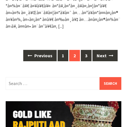
°à¤¾à¤¨à¥€ à¤¥à¥€à¥¤ à¤°à¥‚à¤ªà¤¸à¥à¤‚à¤¦à¤°à¥€
à¤•à¤¾ à¤¸à¥Œà¤¨à¥à¤¦à¤°à¥à¤¯ à¤…à¤ªà¥à¤°à¤¤à¤¿à¤®
à¤¥à¤¾, à¤«à¤¿à¤° à¤­à¥€ à¤‰à¤¸à¥‡ à¤…à¤­à¤¿à¤®à¤¾à¤¨
à¤›à¥‚ à¤¤à¤• à¤¨à¤¹à¥€à¤‚
[...]
Posts
Previous
1
2
3
Next
navigation
Search
for: