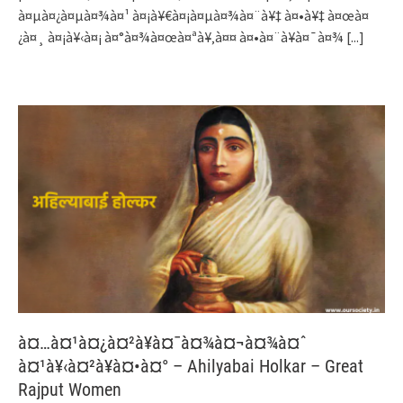
à¤µà¤¿à¤µà¤¾à¤¹ à¤¡à¥€à¤¡à¤µà¤¾à¤¨à¥‡ à¤•à¥‡ à¤œà¤
¿à¤¸ à¤¡à¥‹à¤¡ à¤°à¤¾à¤œà¤ªà¥‚à¤¤ à¤•à¤¨à¥à¤¯à¤¾
[...]
à¤…à¤¹à¤¿à¤²à¥à¤¯à¤¾à¤¬à¤¾à¤ˆ
à¤¹à¥‹à¤²à¥à¤•à¤° – Ahilyabai Holkar – Great
Rajput Women