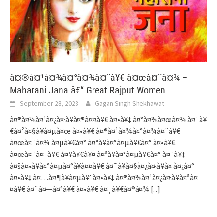
à¤®à¤¹à¤¾à¤°à¤¾à¤¨à¥€ à¤œà¤¨à¤¾ –
Maharani Jana â€“ Great Rajput Women
September 28, 2023
Gagan Singh Shekhawat
à¤®à¤¾à¤¹à¤¿à¤·à¥à¤®à¤¤à¥€ à¤•à¥‡ à¤°à¤¾à¤œà¤¾ à¤¨à¥
€à¤²à¤§à¥à¤µà¤œ à¤•à¥€ à¤®à¤¹à¤¾à¤°à¤¾à¤¨à¥€
à¤œà¤¨à¤¾ à¤µà¥€à¤° à¤ªà¥à¤°à¤µà¥€à¤° à¤•à¥€
à¤œà¤¨à¤¨à¥€ à¤¥à¥€à¥¤ à¤ªà¥à¤°à¤µà¥€à¤° à¤¨à¥‡
à¤šà¤•à¥à¤°à¤µà¤°à¥à¤¤à¥€ à¤¯à¥à¤§à¤¿à¤·à¥à¤ à¤¿à¤°
à¤•à¥‡ à¤…à¤¶à¥à¤µà¥’ à¤•à¥‡ à¤®à¤¾à¤¹à¤¿à¤·à¥à¤ªà¤
¤à¥€ à¤¨à¤—à¤°à¥€ à¤•à¥€ à¤¸à¥€à¤®à¤¾
[...]