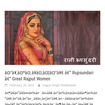
à¤°à¥‚à¤ªà¤¸à¥à¤‚à¤¦à¤°à¥€ â€“ Rupsundari
â€“ Great Rajput Women
February 20, 2021
Gagan Singh Shekhawat
à¤®à¥à¤²à¥à¤¤à¤¾à¤¨ à¤•à¥€ à¤°à¤¾à¤œà¤•à¥à¤®à¤¾à¤
°à¥€ à¤°à¥‚à¤ªà¤¸à¥à¤‚à¤¦à¤°à¥€ à¤—à¥à¤œà¤°à¤¾à¤¤
à¤•à¥‡ à¤°à¤¾à¤œà¤¾ à¤œà¤¯à¤¶à¤¿à¤–à¤° à¤•à¥€ à¤