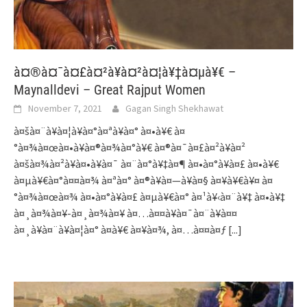
à¤®à¤¯à¤£à¤²à¥à¤²à¤¦à¥‡à¤µà¥€ –
Maynalldevi – Great Rajput Women
November 7, 2021
Gagan Singh Shekhawat
à¤šà¤¨à¥à¤¦à¥à¤°à¤ªà¥à¤° à¤•à¥€ à¤
°à¤¾à¤œà¤•à¥à¤®à¤¾à¤°à¥€ à¤®à¤¯à¤£à¤²à¥à¤²
à¤šà¤¾à¤²à¥à¤•à¥à¤¯ à¤¨à¤°à¥‡à¤¶ à¤•à¤°à¥à¤£ à¤•à¥€
à¤µà¥€à¤°à¤¤à¤¾ à¤ªà¤° à¤®à¥à¤—à¥à¤§ à¤¥à¥€à¥¤ à¤
°à¤¾à¤œà¤¾ à¤•à¤°à¥à¤£ à¤µà¥€à¤° à¤¹à¥‹à¤¨à¥‡ à¤•à¥‡
à¤¸à¤¾à¤¥-à¤¸à¤¾à¤¥ à¤…à¤¤à¥à¤¯à¤¨à¥à¤¤
à¤¸à¥à¤¨à¥à¤¦à¤° à¤­à¥€ à¤¥à¤¾, à¤…à¤¤à¤ƒ
[...]