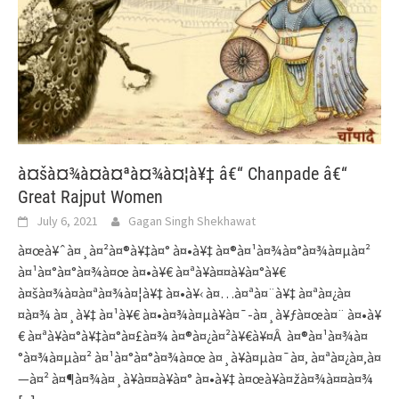
à¤šà¤¾à¤à¤ªà¤¾à¤¦à¥‡ â€“ Chanpade â€“
Great Rajput Women
July 6, 2021
Gagan Singh Shekhawat
à¤œà¥ˆà¤¸à¤²à¤®à¥‡à¤° à¤•à¥‡ à¤®à¤¹à¤¾à¤°à¤¾à¤µà¤²
à¤¹à¤°à¤°à¤¾à¤œ à¤•à¥€ à¤ªà¥à¤¤à¥à¤°à¥€
à¤šà¤¾à¤à¤ªà¤¾à¤¦à¥‡ à¤•à¥‹ à¤…à¤ªà¤¨à¥‡ à¤ªà¤¿à¤
¤à¤¾ à¤¸à¥‡ à¤¹à¥€ à¤•à¤¾à¤µà¥à¤¯-à¤¸à¥ƒà¤œà¤¨ à¤•à¥
€ à¤ªà¥à¤°à¥‡à¤°à¤£à¤¾ à¤®à¤¿à¤²à¥€à¥¤Â à¤®à¤¹à¤¾à¤
°à¤¾à¤µà¤² à¤¹à¤°à¤°à¤¾à¤œ à¤¸à¥à¤µà¤¯à¤‚ à¤ªà¤¿à¤‚à¤
—à¤² à¤¶à¤¾à¤¸à¥à¤¤à¥à¤° à¤•à¥‡ à¤œà¥à¤žà¤¾à¤¤à¤¾