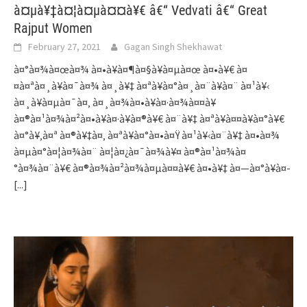
à¤µà¥‡à¤¦à¤µà¤¤à¥€ â€“ Vedvati â€“ Great
Rajput Women
February 27, 2021
Gagan Singh Shekhawat
à¤°à¤¾à¤œà¤¾ à¤•à¥à¤¶à¤§à¥à¤µà¤œ à¤•à¥€ à¤
¤à¤ªà¤¸à¥à¤¯à¤¾ à¤¸à¥‡ à¤ªà¥à¤°à¤¸à¤¨à¥à¤¨ à¤¹à¥‹
à¤¸à¥à¤µà¤¯à¤‚ à¤¸à¤¾à¤•à¥à¤·à¤¾à¤¤à¥
à¤®à¤¹à¤¾à¤²à¤•à¥à¤·à¥à¤®à¥€ à¤¨à¥‡ à¤ªà¥à¤¤à¥à¤°à¥€
à¤°à¥‚à¤ª à¤®à¥‡à¤‚ à¤ªà¥à¤°à¤•à¤Ÿ à¤¹à¥‹à¤¨à¥‡ à¤•à¤¾
à¤µà¤°à¤¦à¤¾à¤¨ à¤¦à¤¿à¤¯à¤¾à¥¤ à¤®à¤¹à¤¾à¤
°à¤¾à¤¨à¥€ à¤®à¤¾à¤²à¤¾à¤µà¤¤à¥€ à¤•à¥‡ à¤—à¤°à¥à¤­
[...]