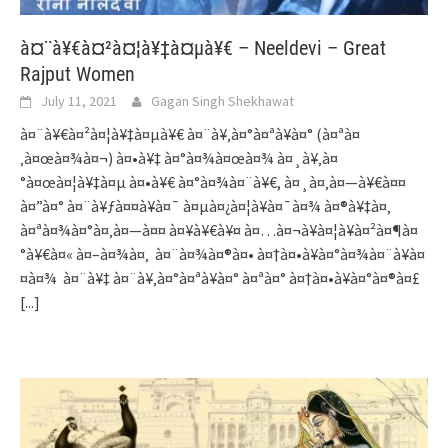
à¤¨à¥€à¤²à¤¦à¥‡à¤µà¥€ – Neeldevi – Great
Rajput Women
July 11, 2021
Gagan Singh Shekhawat
à¤¨à¥€à¤²à¤¦à¥‡à¤µà¥€ à¤¨à¥‚à¤°à¤ªà¥à¤° (à¤ªà¤
‚à¤œà¤¾à¤¬) à¤•à¥‡ à¤°à¤¾à¤œà¤¾ à¤¸à¥‚à¤
°à¤œà¤¦à¥‡à¤µ à¤•à¥€ à¤°à¤¾à¤¨à¥€, à¤¸à¤‚à¤—à¥€à¤¤
à¤”à¤° à¤¨à¥ƒà¤¤à¥à¤¯ à¤µà¤¿à¤¦à¥à¤¯à¤¾ à¤®à¥‡à¤‚
à¤ªà¤¾à¤°à¤‚à¤—à¤¤ à¤¥à¥€à¥¤ à¤…à¤¬à¥à¤¦à¥à¤²à¤¶à¤
°à¥€à¤« à¤–à¤¾à¤‚ à¤¨à¤¾à¤®à¤• à¤†à¤•à¥à¤°à¤¾à¤¨à¥à¤
¤à¤¾ à¤¨à¥‡ à¤¨à¥‚à¤°à¤ªà¥à¤° à¤ªà¤° à¤†à¤•à¥à¤°à¤®à¤£
[...]