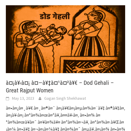
à¤¡à¥‹à¤¡ à¤—à¥‡à¤¹à¤²à¥€ – Dod Gehali –
Great Rajput Women
May 13, 2023
Gagan Singh Shekhawat
à¤•à¤¿à¤¸à¥€ à¤¸à¤®à¤¯ à¤¡à¥€à¤¡à¤µà¤¾à¤¨à¥‡ à¤®à¥‡à¤‚
à¤¡à¥‹à¤¡ à¤°à¤¾à¤œà¤ªà¥‚à¤¤à¥‹à¤‚ à¤•à¤¾ à¤
°à¤¾à¤œà¥à¤¯ à¤¥à¤¾à¥¤ à¤ªà¤¾à¤¬à¥‚ à¤°à¤¾à¤ à¥Œà¤
¡à¤¼ à¤•à¥‡ à¤¬à¤¡à¤¼à¥‡ à¤­à¤¾à¤ˆ à¤µà¥‚à¤¡à¤¾ à¤•à¤¾