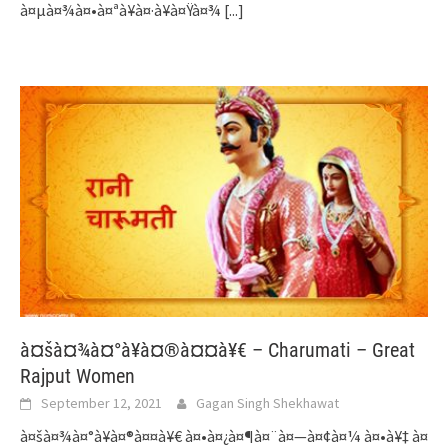
à¤µà¤¾à¤•à¤ªà¥à¤·à¥à¤Ÿà¤¾
[...]
à¤šà¤¾à¤°à¥à¤®à¤¤à¥€ – Charumati – Great
Rajput Women
September 12, 2021
Gagan Singh Shekhawat
à¤šà¤¾à¤°à¥à¤®à¤¤à¥€ à¤•à¤¿à¤¶à¤¨à¤—à¤¢à¤¼ à¤•à¥‡ à¤