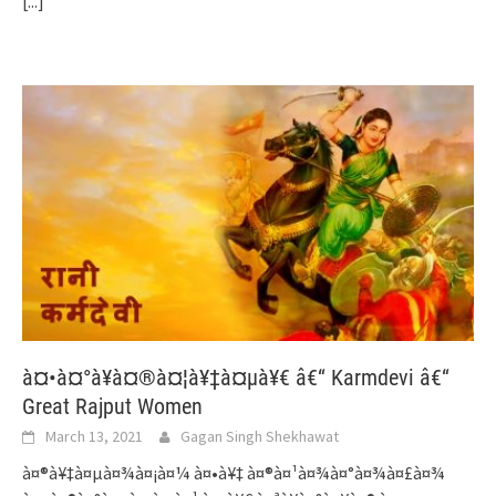
[...]
à¤•à¤°à¥à¤®à¤¦à¥‡à¤µà¥€ â€“ Karmdevi â€“
Great Rajput Women
March 13, 2021
Gagan Singh Shekhawat
à¤®à¥‡à¤µà¤¾à¤¡à¤¼ à¤•à¥‡ à¤®à¤¹à¤¾à¤°à¤¾à¤£à¤¾