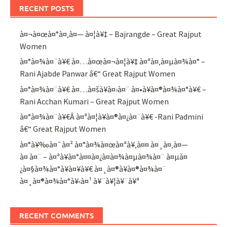
RECENT POSTS
à¤¬à¤œà¤°à¤‚à¤— à¤¦à¥‡ – Bajrangde – Great Rajput
Women
à¤°à¤¾à¤¨à¥€ à¤…à¤œà¤¬à¤¦à¥‡ à¤ªà¤‚à¤µà¤¾à¤° –
Rani Ajabde Panwar â€“ Great Rajput Women
à¤°à¤¾à¤¨à¥€ à¤…à¤šà¥à¤›à¤¨ à¤•à¥à¤®à¤¾à¤°à¥€ –
Rani Acchan Kumari – Great Rajput Women
à¤°à¤¾à¤¨à¥€Â à¤ªà¤¦à¥à¤®à¤¿à¤¨à¥€ -Rani Padmini
â€“ Great Rajput Women
à¤°à¥‰à¤¯à¤² à¤°à¤¾à¤œà¤ªà¥‚à¤¤ à¤¸à¤‚à¤—
à¤ à¤¨ – à¤ªà¥à¤°à¤¤à¤¿à¤­à¤¾à¤µà¤¾à¤¨ à¤µà¤
¿à¤§à¤¾à¤°à¥à¤¥à¥€ à¤¸à¤®à¥à¤®à¤¾à¤¨
à¤¸à¤®à¤¾à¤°à¥‹à¤¹ à¥¨à¥¦à¥¨à¥ª
RECENT COMMENTS