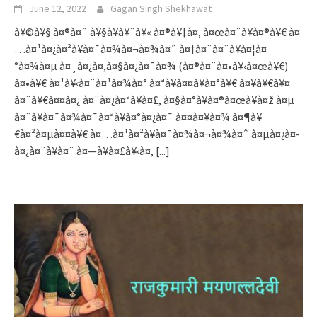
June 12, 2022
Gagan Singh Shekhawat
à¥©à¥§ à¤®à¤ˆ à¥§à¥­à¥¨à¥« à¤®à¥‡à¤‚ à¤œà¤¨à¥à¤®à¥€ à¤
…à¤¹à¤¿à¤²à¥à¤¯à¤¾à¤¬à¤¾à¤ˆ à¤†à¤¨à¤¨à¥à¤¦à¤
°à¤¾à¤µ à¤¸à¤¿à¤‚à¤§à¤¿à¤¯à¤¾ (à¤®à¤¨à¤•à¥‹à¤œà¥€)
à¤•à¥€ à¤¹à¥‹à¤¨à¤¹à¤¾à¤° à¤ªà¥à¤¤à¥à¤°à¥€ à¤¥à¥€à¥¤
à¤¨à¥€à¤¤à¤¿ à¤¨à¤¿à¤ªà¥à¤£, à¤§à¤°à¥à¤®à¤œà¥à¤ž à¤µ
à¤¨à¥à¤¯à¤¾à¤¯à¤ªà¥à¤°à¤¿à¤¯ à¤¤à¤¥à¤¾ à¤¶à¥
€à¤²à¤µà¤¤à¥€ à¤…à¤¹à¤²à¥à¤¯à¤¾à¤¬à¤¾à¤ˆ à¤µà¤¿à¤­
à¤¿à¤¨à¥à¤¨ à¤—à¥à¤£à¥‹à¤‚
[...]