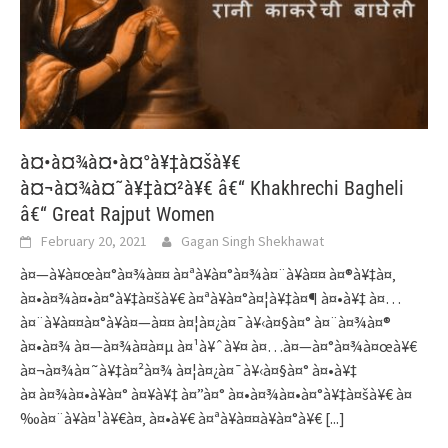
à¤•à¤¾à¤•à¤°à¥‡à¤šà¥€
à¤¬à¤¾à¤˜à¥‡à¤²à¥€ â€“ Khakhrechi Bagheli
â€“ Great Rajput Women
February 20, 2021
Gagan Singh Shekhawat
à¤—à¥à¤œà¤°à¤¾à¤¤ à¤ªà¥à¤°à¤¾à¤¨à¥à¤¤ à¤®à¥‡à¤‚
à¤•à¤¾à¤•à¤°à¥‡à¤šà¥€ à¤ªà¥à¤°à¤¦à¥‡à¤¶ à¤•à¥‡ à¤…
à¤¨à¥à¤¤à¤°à¥à¤—à¤¤ à¤¦à¤¿à¤¯à¥‹à¤§à¤° à¤¨à¤¾à¤®
à¤•à¤¾ à¤—à¤¾à¤à¤µ à¤¹à¥ˆà¥¤ à¤…à¤—à¤°à¤¾à¤œà¥€
à¤¬à¤¾à¤˜à¥‡à¤²à¤¾ à¤¦à¤¿à¤¯à¥‹à¤§à¤° à¤•à¥‡
à¤ à¤¾à¤•à¥à¤° à¤¥à¥‡ à¤”à¤° à¤•à¤¾à¤•à¤°à¥‡à¤šà¥€ à¤
‰à¤¨à¥à¤¹à¥€à¤‚ à¤•à¥€ à¤ªà¥à¤¤à¥à¤°à¥€
[...]