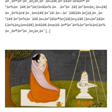
à¤¸à¤®à¤°à¤¸à¤¿à¤‚à¤¹ à¤•à¥€ à¤ªà¥à¤°à¤¥à¤® à¤
°à¤¾à¤¨à¥€ à¤ªà¥ƒà¤¥à¤¾ à¤…à¤ªà¤¨à¥‡ à¤ªà¤¤à¤¿ à¤•à¥‡
à¤¸à¤¾à¤¥ à¤¸à¤¤à¥€ à¤¹à¥‹ à¤—à¤¯à¥€à¥¤ à¤¦à¥‚à¤¸à¤
°à¥€ à¤°à¤¾à¤¨à¥€ à¤•à¤°à¥à¤®à¤¦à¥‡à¤µà¥€ (à¤•à¤°à¥à¤
£à¤¾à¤µà¤¤à¥€) à¤¥à¥€ à¤œà¥‹ à¤®à¤¹à¤¾à¤°à¤¾à¤£à¤¾
à¤¸à¤®à¤°à¤¸à¤¿à¤‚à¤¹
[...]